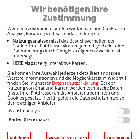
THOMAS MANN APOTHEKE
Wir benötigen Ihre
Zustimmung
Wenn Sie zustimmen, binden wir Dienste und Cookies zur
Analyse, Beratung und Kartendarstellung ein.
Nutzungsanalyse
misst das Besuchsverhalten per
Cookie. Ihre IP-Adresse wird umgehend gelöscht, eine
Datennutzung durch Google zu eigenen Zwecken ist
untersagt.
HERE Maps:
zeigt interaktive Karten.
Willkommen in Ihrer Apotheke
Sie können Ihre Auswahl jederzeit detailliert anpassen.
Weitere Informationen und die Möglichkeit zum Widerruf
finden Sie in unserer
Datenschutzerklärung
. Bei der
Ihre Gesundheitsberatung vor Ort
Nutzung von Chat und Karten werden technische Daten
(insb. Ihre IP-Adresse) an die Anbieter übermittelt und
Cookies gesetzt. Hierfür gelten die Datenschutzhinweise
der jeweiligen Anbieter.
Adresse
Websiteanalyse
Hüngersbergstr. 1
Karten (Here maps)
66578 Schiffweiler
Ablehnen
Auswahl speichern
Zustimmen